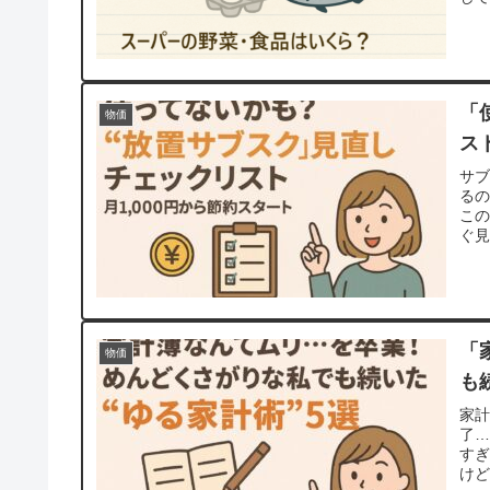
「
物価
ス
サ
る
こ
ぐ見
「
物価
も
家計
了…
すぎ
けど