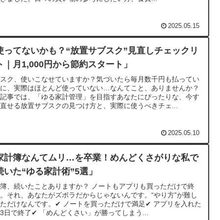
2025.05.15
使ってないかも？“放置サブスク”見直しチェックリ
ト｜月1,000円から節約スタート」
ブスク、使いこなせていますか？気づいたら毎月数千円も払ってい
のに、実際はほとんど使っていない…なんてこと、ありませんか？
の記事では、「ゆる家計管理」を目指すあなたにぴったりな、今す
直せる放置サブスクの見つけ方と、実際に使うべきチェ...
2025.05.10
家計簿なんてムリ…を卒業！めんどくさがりな私で
続いた“ゆる家計術”5選」
簿、続いたことありますか？ ノートもアプリも買っただけで終
。それ、あなたがズボラだからじゃないんです。“やり方”が難し
ただけなんです。✔ ノートを買っただけで満足✔ アプリを入れた
3日で終了✔ 「めんどくさい」が勝ってしまう...