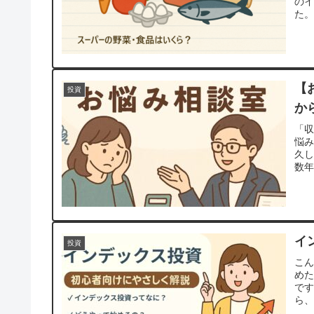
の
た。
【
投資
か
「収
悩
久
数年
イ
投資
こ
め
で
ら、