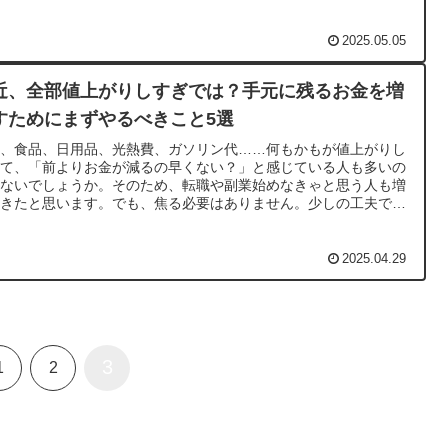
2025.05.05
近、全部値上がりしすぎでは？手元に残るお金を増
すためにまずやるべきこと5選
近、食品、日用品、光熱費、ガソリン代……何もかもが値上がりし
いて、「前よりお金が減るの早くない？」と感じている人も多いの
はないでしょうか。そのため、転職や副業始めなきゃと思う人も増
てきたと思います。でも、焦る必要はありません。少しの工夫で、
手元に残るお金」を増やすことは十分可能です！今回は、家計がキ
なってきたときに、やるべきことを5つ紹介します。今日からで
るものばかりなので、ぜひ参考にしてみてください！
2025.04.29
3
1
2