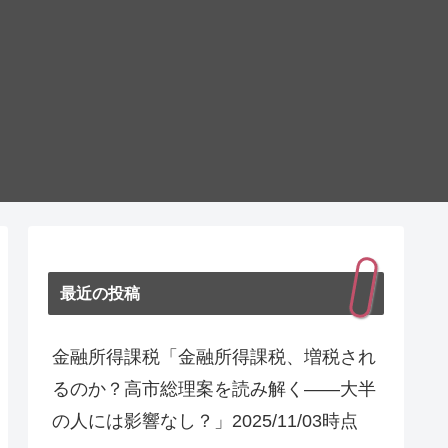
最近の投稿
金融所得課税「金融所得課税、増税され
るのか？高市総理案を読み解く――大半
の人には影響なし？」2025/11/03時点