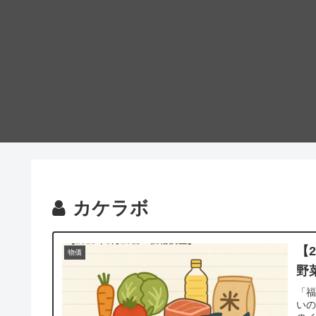
カケラボ
【
物価
野
「
いの