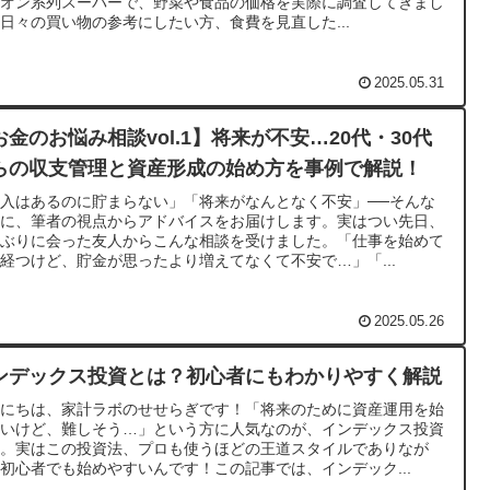
イオン系列スーパーで、野菜や食品の価格を実際に調査してきまし
日々の買い物の参考にしたい方、食費を見直した...
2025.05.31
お金のお悩み相談vol.1】将来が不安…20代・30代
らの収支管理と資産形成の始め方を事例で解説！
入はあるのに貯まらない」「将来がなんとなく不安」──そんな
みに、筆者の視点からアドバイスをお届けします。実はつい先日、
しぶりに会った友人からこんな相談を受けました。「仕事を始めて
経つけど、貯金が思ったより増えてなくて不安で…」「...
2025.05.26
ンデックス投資とは？初心者にもわかりやすく解説
んにちは、家計ラボのせせらぎです！「将来のために資産運用を始
たいけど、難しそう…」という方に人気なのが、インデックス投資
す。実はこの投資法、プロも使うほどの王道スタイルでありなが
初心者でも始めやすいんです！この記事では、インデック...