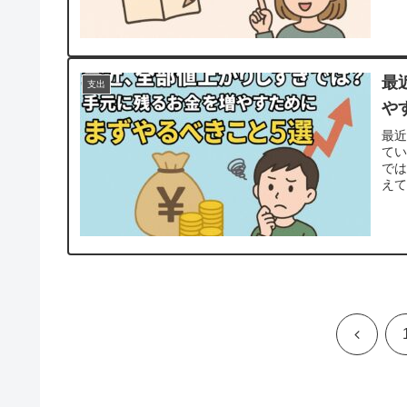
最
支出
や
最
て
で
え
「
ツく
き
前
へ