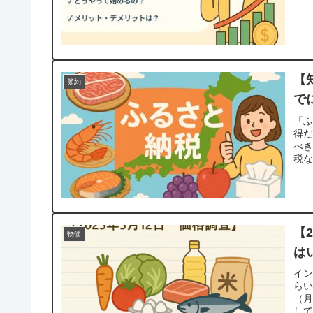
【
節約
で
「
得だ
べき
税な
【
物価
は
イ
らい
（
して